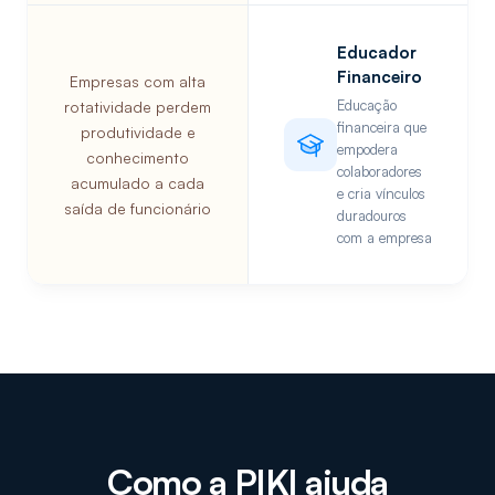
Educador
Financeiro
Empresas com alta
Educação
rotatividade perdem
financeira que
produtividade e
empodera
conhecimento
colaboradores
acumulado a cada
e cria vínculos
saída de funcionário
duradouros
com a empresa
Como a PIKI ajuda