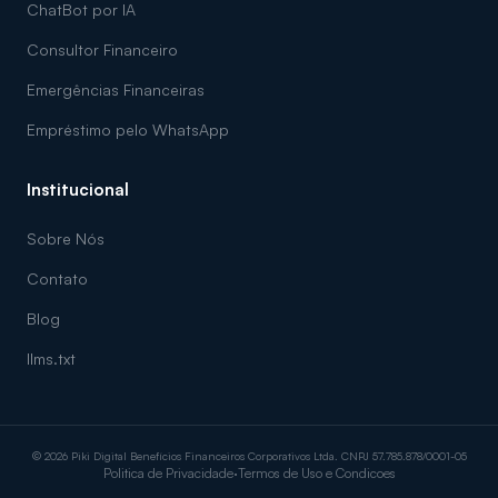
ChatBot por IA
Consultor Financeiro
Emergências Financeiras
Empréstimo pelo WhatsApp
Institucional
Sobre Nós
Contato
Blog
llms.txt
© 2026 Piki Digital Benefícios Financeiros Corporativos Ltda. CNPJ 57.785.878/0001-05
Politica de Privacidade
·
Termos de Uso e Condicoes